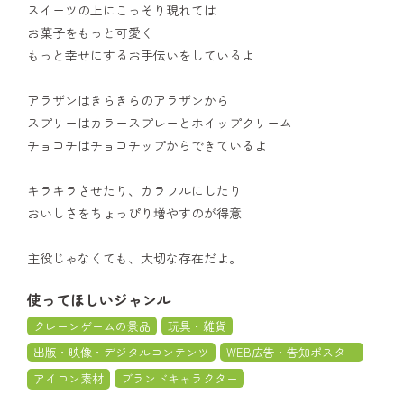
スイーツの上にこっそり現れては
お菓子をもっと可愛く
もっと幸せにするお手伝いをしているよ
アラザンはきらきらのアラザンから
スプリーはカラースプレーとホイップクリーム
チョコチはチョコチップからできているよ
キラキラさせたり、カラフルにしたり
おいしさをちょっぴり増やすのが得意
主役じゃなくても、大切な存在だよ。
使ってほしいジャンル
クレーンゲームの景品
玩具・雑貨
出版・映像・デジタルコンテンツ
WEB広告・告知ポスター
アイコン素材
ブランドキャラクター