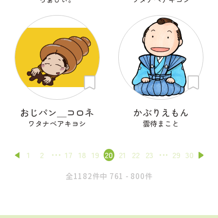
おじパン＿コロネ
かぶりえもん
ワタナベアキヨシ
雲待まこと
1
2
17
18
19
20
21
22
23
29
30
全1182件中 761 - 800件