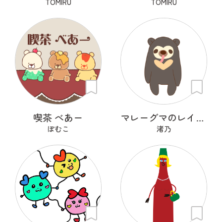
TOMIRU
TOMIRU
喫茶 べあー
マレーグマのレインくん
ぽむこ
渚乃