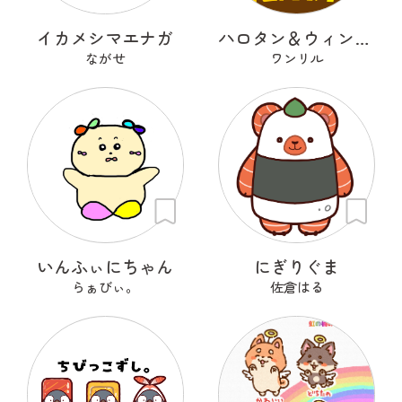
イカメシマエナガ
ハロタン＆ウィンタン
ながせ
ワンリル
いんふぃにちゃん
にぎりぐま
らぁびぃ。
佐倉はる