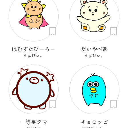
はむすたひーろー
だいやべあ
らぁびぃ。
らぁびぃ。
一等星クマ
キョロッピ