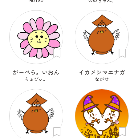
MUTSU
ののちゃん、
がーべら。いおん
イカメシマエナガ
らぁびぃ。
ながせ