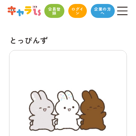
会員登
ログイ
企業の方
録
ン
へ
とっぴんず