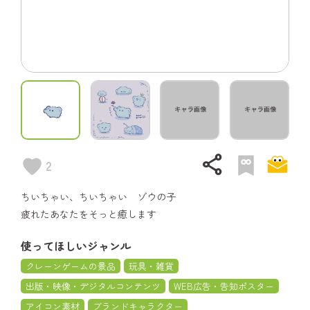
share
2
ちいちゃい、ちいちゃい ゾウの子
疲れたあなたをそっと癒します
使ってほしいジャンル
クレーンゲームの景品
玩具・雑貨
出版・映像・デジタルコンテンツ
WEB広告・告知ポスター
アイコン素材
ブランドキャラクター