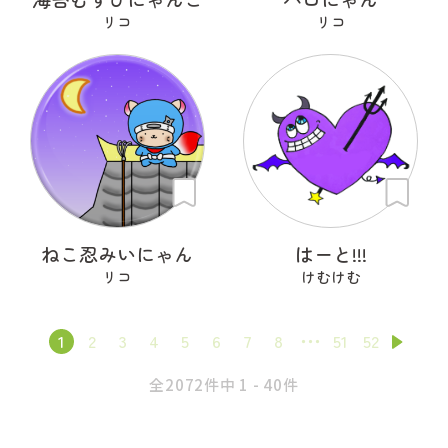
リコ
リコ
ねこ忍みいにゃん
はーと!!!
リコ
けむけむ
1
2
3
4
5
6
7
8
51
52
全2072件中 1 - 40件