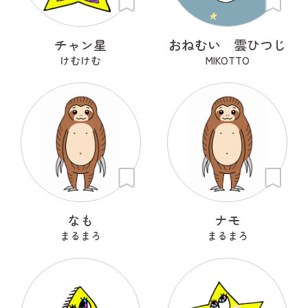
チャン星
おねむい 雲ひつじ
けむけむ
MIKOTTO
なも
ナモ
まるまろ
まるまろ