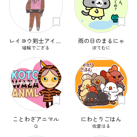
レイヨウ剣士アイベクサー
雨の日のまるにゃ
埴輪でござる
ぽてむに
ことわざアニマル
にわとりごはん
Q
佐倉はる