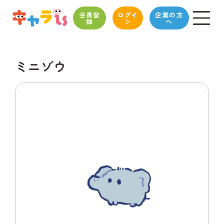
会員登
ログイ
企業の方
録
ン
へ
ミニゾウ