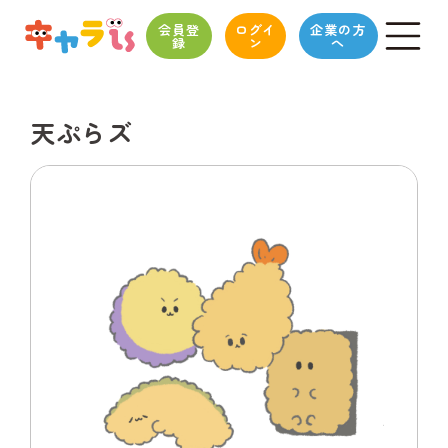
会員登
ログイ
企業の方
録
ン
へ
天ぷらズ