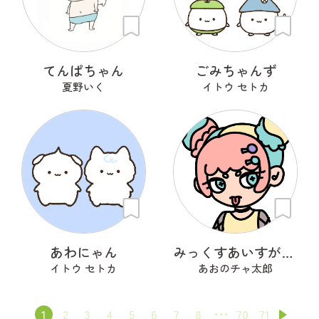
てんぱちゃん
ごみちゃんず
夏野いく
イトウ セトカ
あわにゃん
みっくすあいすがーる
イトウ セトカ
あおのチャ太郎
1
2
3
4
5
6
7
8
70
71