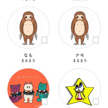
なも
ナモ
まるまろ
まるまろ