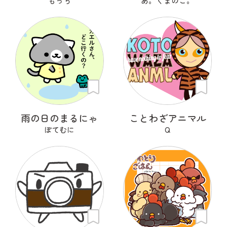
もっち
あ。くまのこ。
雨の日のまるにゃ
ことわざアニマル
ぽてむに
Q