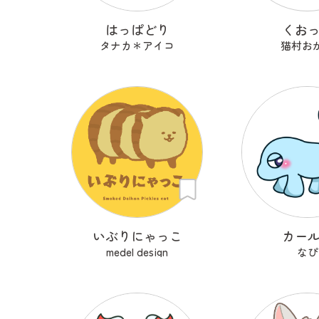
はっぱどり
くお
タナカ＊アイコ
猫村お
いぶりにゃっこ
カー
medel design
なぴ