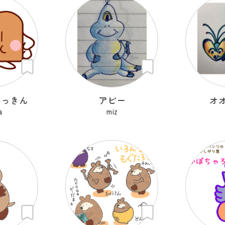
いっきん
アビー
オ
a
miz