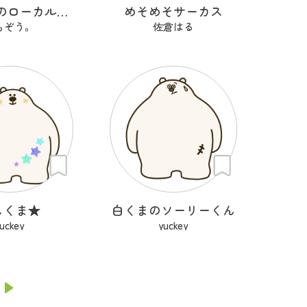
限界集落のローカルヒーロー
めそめそサーカス
もぞう。
佐倉はる
しくま★
白くまのソーリーくん
uckey
yuckey