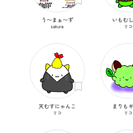
う〜まぁ〜ず
いもむ
sakura
リコ
天むすにゃんこ
まりも
リコ
リコ