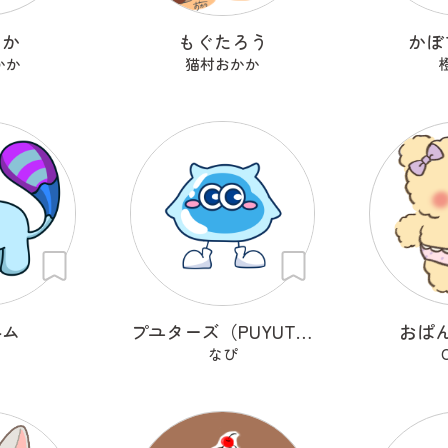
っか
もぐたろう
かぼ
かか
猫村おかか
ルム
プユターズ（PUYUTERS）
おぱ
なぴ