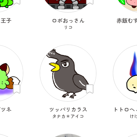
し王子
ロボおっさん
赤飯む
リコ
ギツネ
ツッパリカラス
タナカ＊アイコ
け