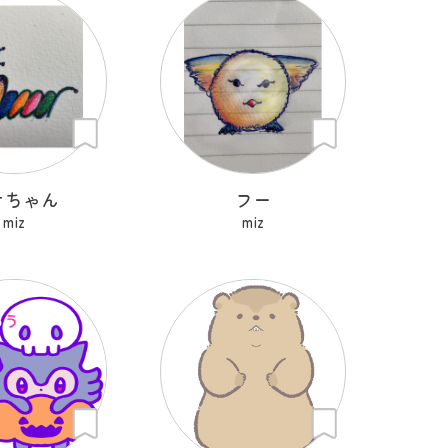
オちゃん
フー
miz
miz