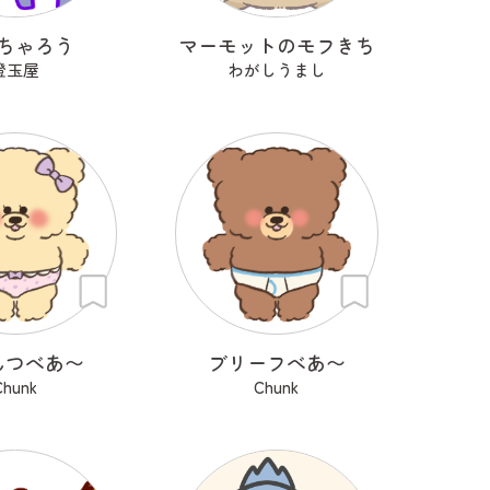
ちゃろう
マーモットのモフきち
橙玉屋
わがしうまし
んつべあ〜
ブリーフべあ〜
Chunk
Chunk