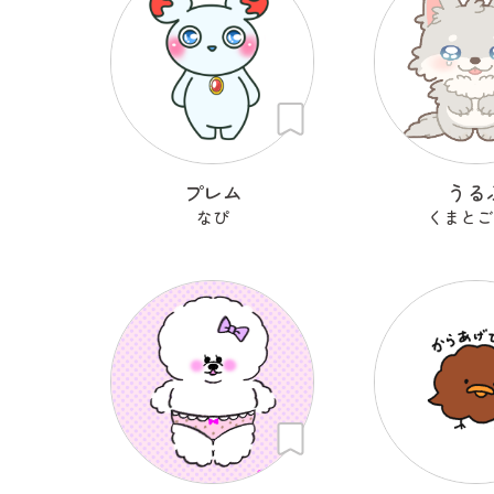
プレム
うる
なぴ
くまとご