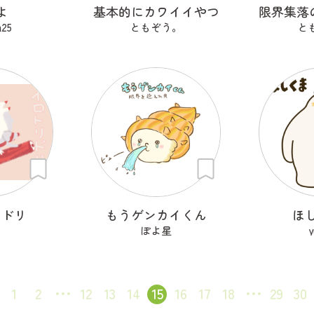
よ
基本的にカワイイやつ
a25
ともぞう。
と
リドリ
もうゲンカイくん
ほ
ぽよ星
y
1
2
12
13
14
15
16
17
18
29
30