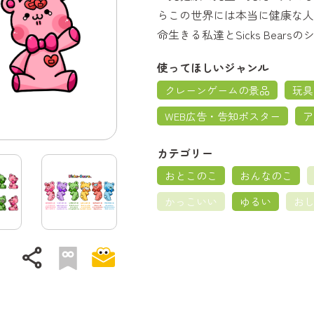
らこの世界には本当に健康な人
命生きる私達とSicks Bears
使ってほしいジャンル
クレーンゲームの景品
玩具
WEB広告・告知ポスター
ア
カテゴリー
おとこのこ
おんなのこ
かっこいい
ゆるい
お
share