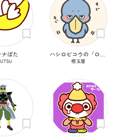
ナナぱた
ハシロビコウの「ロビ」
UTSU
橙玉屋