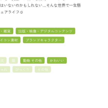
はいないのかもしれない…そんな世界で一生懸
のシェアライフ☺️
・雑貨
出版・映像・デジタルコンテンツ
イコン素材
ブランドキャラクター
犬
猫
動物 その他
かわいい
しゃれ
びっくり
その他