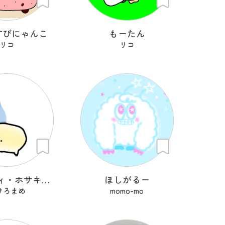
すびにゃんこ
もーたん
リコ
リコ
トトロヘィ・ホサキマメ
ほしがるー
けろまめ
momo-mo