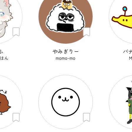
ふ
やみぎりー
バ
はん
momo-mo
M