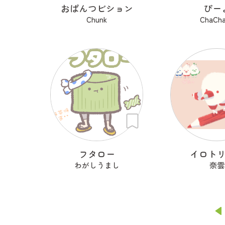
おぱんつビション
ぴー
Chunk
ChaCh
フタロー
イロト
わがしうまし
奈雲