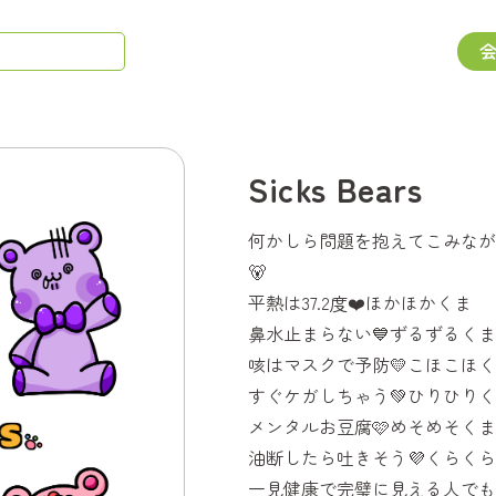
Sicks Bears
何かしら問題を抱えてこみなが
🐻
平熱は37.2度❤️ほかほかくま
鼻水止まらない💙ずるずるくま
咳はマスクで予防💛こほこほ
すぐケガしちゃう💚ひりひり
メンタルお豆腐🩷めそめそくま
油断したら吐きそう💜くらく
一見健康で完璧に見える人でも