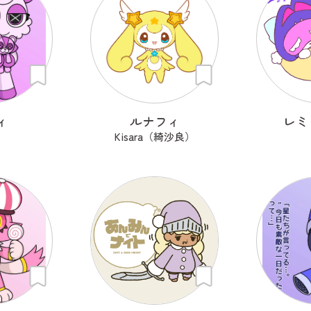
ィ
ルナフィ
レミ
i
Kisara（綺沙良）