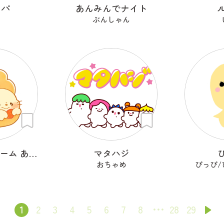
ッパ
あんみんでナイト
i
ぶんしゃん
ふわふわクリーム あざらシュー
マタハジ
おちゃめ
ぴっぴ/
1
2
3
4
5
6
7
8
28
29