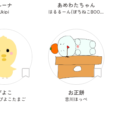
ルーナ
あめわたちゃん
Ukipi
はるるーん(ぽちねこBOOKS)
ぴよこ
お正餅
ぴよこたまご
吉川ほっぺ