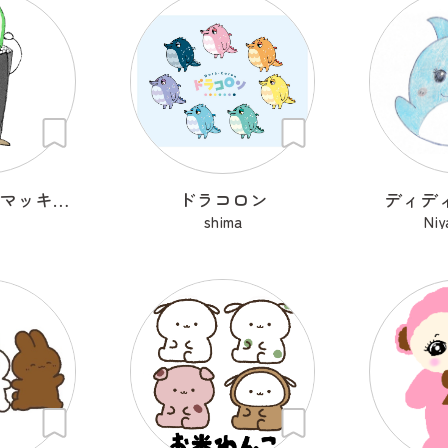
ノリノリのりマッキーさん
ドラコロン
ディデ
shima
Niy