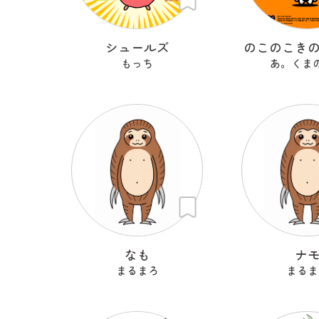
シュールズ
のこのこき
もっち
あ。くま
なも
ナ
まるまろ
まるま