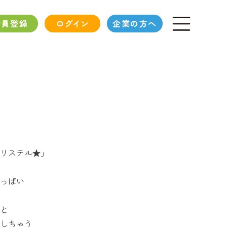
会員登録
ログイン
企業の方へ
リステル★」
っぱい
と
しちゃう