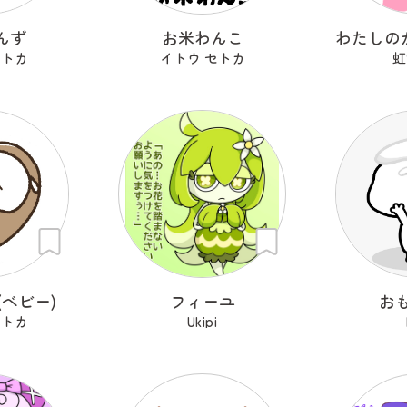
んず
お米わんこ
セトカ
イトウ セトカ
虹
ベビー)
フィーユ
お
セトカ
Ukipi