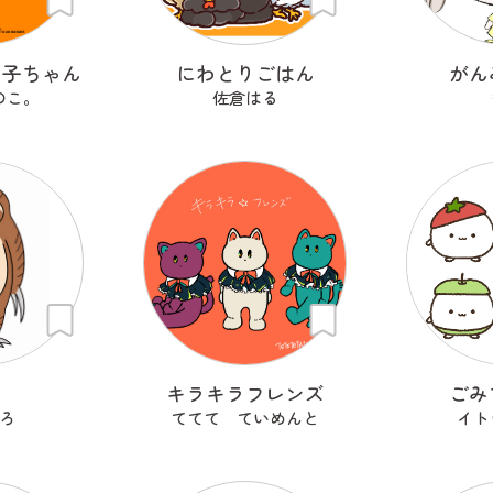
の子ちゃん
にわとりごはん
がん
のこ。
佐倉はる
モ
キラキラフレンズ
ごみ
ろ
ててて ていめんと
イト