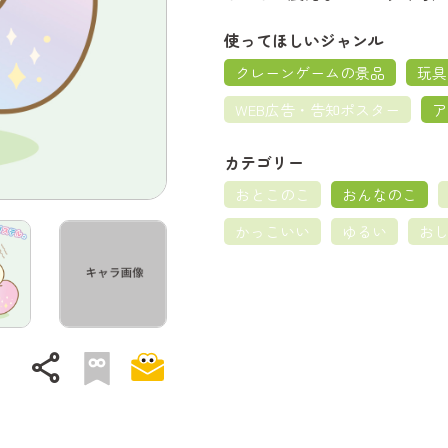
使ってほしいジャンル
クレーンゲームの景品
玩具
WEB広告・告知ポスター
ア
カテゴリー
おとこのこ
おんなのこ
かっこいい
ゆるい
お
share