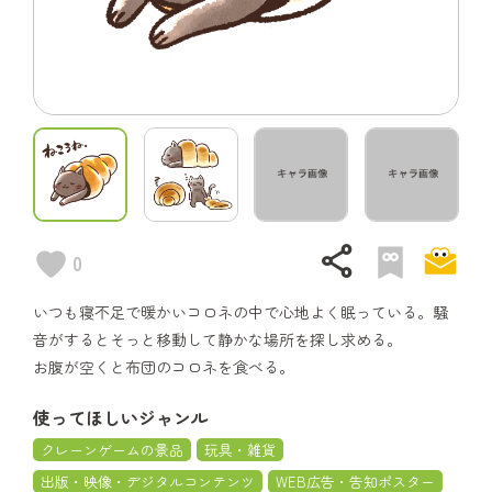
share
0
いつも寝不足で暖かいコロネの中で心地よく眠っている。騒
音がするとそっと移動して静かな場所を探し求める。
お腹が空くと布団のコロネを食べる。
使ってほしいジャンル
クレーンゲームの景品
玩具・雑貨
出版・映像・デジタルコンテンツ
WEB広告・告知ポスター