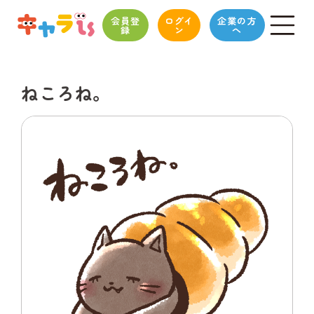
会員登
ログイ
企業の方
録
ン
へ
ねころね。