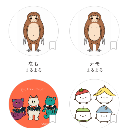
なも
ナモ
まるまろ
まるまろ