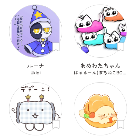
ルーナ
あめわたちゃん
Ukipi
はるるーん(ぽちねこBOOKS)