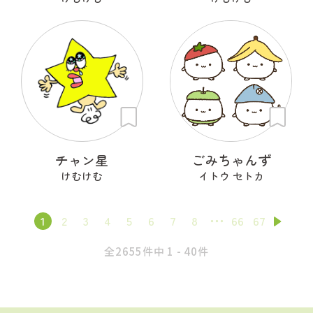
チャン星
ごみちゃんず
けむけむ
イトウ セトカ
1
2
3
4
5
6
7
8
66
67
全2655件中 1 - 40件