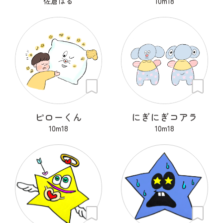
佐倉はる
10m18
ピローくん
にぎにぎコアラ
10m18
10m18