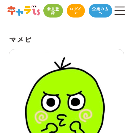
会員登
ログイ
企業の方
録
ン
へ
マメピ