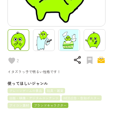
share
2
イタズラっ子で明るい性格です！
使ってほしいジャンル
クレーンゲームの景品
玩具・雑貨
出版・映像・デジタルコンテンツ
WEB広告・告知ポスター
アイコン素材
ブランドキャラクター