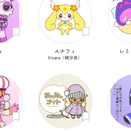
ィ
ルナフィ
レミ
i
Kisara（綺沙良）