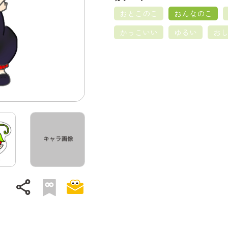
おとこのこ
おんなのこ
かっこいい
ゆるい
お
share