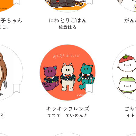
の子ちゃん
にわとりごはん
がん
のこ。
佐倉はる
モ
キラキラフレンズ
ごみ
ろ
ててて ていめんと
イト