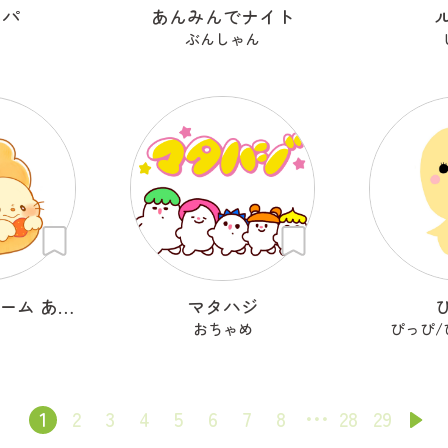
ッパ
あんみんでナイト
i
ぶんしゃん
ふわふわクリーム あざらシュー
マタハジ
おちゃめ
ぴっぴ/
1
2
3
4
5
6
7
8
28
29