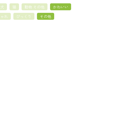
犬
猫
動物 その他
かわいい
しゃれ
びっくり
その他