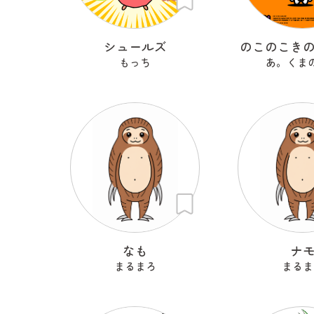
シュールズ
のこのこき
もっち
あ。くま
なも
ナ
まるまろ
まるま