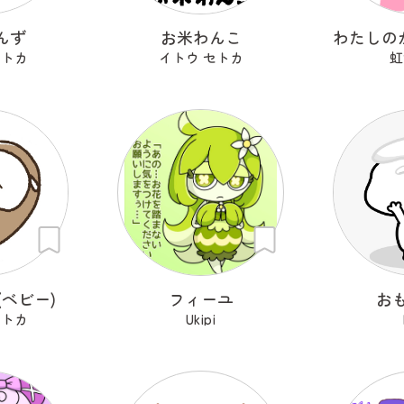
んず
お米わんこ
セトカ
イトウ セトカ
虹
ベビー)
フィーユ
お
セトカ
Ukipi