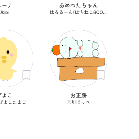
ルーナ
あめわたちゃん
Ukipi
はるるーん(ぽちねこBOOKS)
ぴよこ
お正餅
ぴよこたまご
吉川ほっぺ