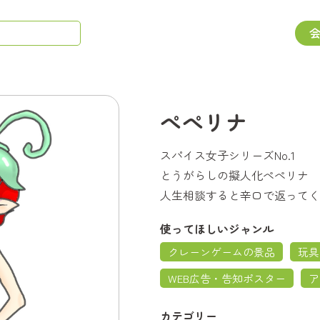
ぺぺリナ
スパイス女子シリーズNo.1
とうがらしの擬人化ぺぺリナ
人生相談すると辛口で返ってく
使ってほしいジャンル
クレーンゲームの景品
玩具
WEB広告・告知ポスター
ア
カテゴリー