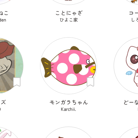
ねこ
ことにゃざ
コ
den
ひよこ家
し
ーズ
モンガラちゃん
どー
O
Karchii.