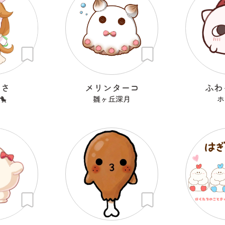
うさ
メリンターコ
ふわ
🐤
雛ヶ丘深月
ホ