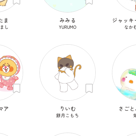
たま
みみる
まし
YURUMO
なか
マア
りいむ
さごと
餅月こもち