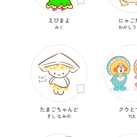
えびまよ
にゃご
みく
わがしう
たまごちゃんど
クウと
きし なみの
YUI.