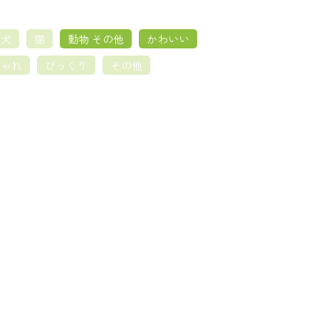
犬
猫
動物 その他
かわいい
しゃれ
びっくり
その他