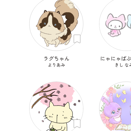
ラグちゃん
にゃにゃば
よりあみ
きし な