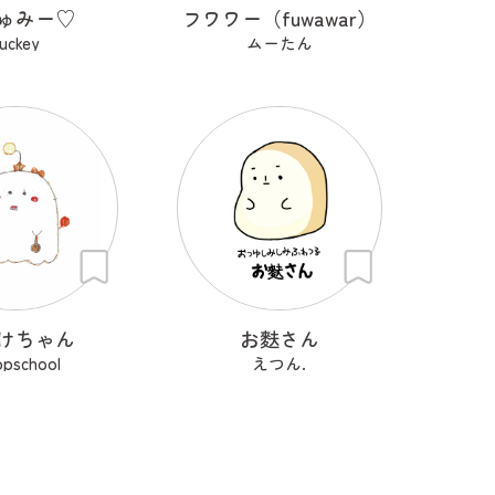
ゅみー♡
フワワー（fuwawar）
uckey
ムーたん
けちゃん
お麩さん
opschool
えつん.