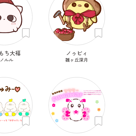
もち大福
ノゥピィ
ノルル
雛ヶ丘深月