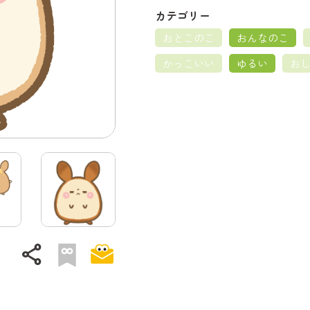
カテゴリー
おとこのこ
おんなのこ
かっこいい
ゆるい
お
share