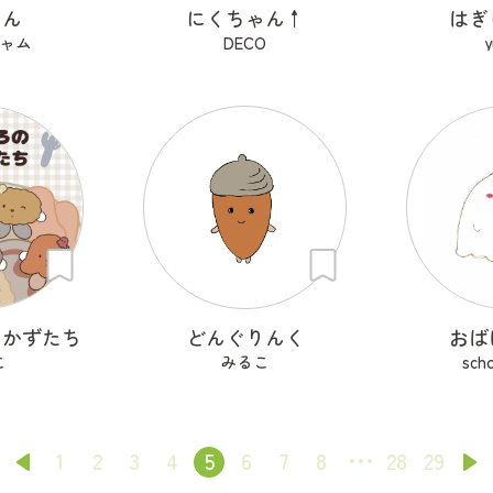
まん
にくちゃん↑
はぎ
ャム
DECO
y
おかずたち
どんぐりんく
おば
こ
みるこ
sch
1
2
3
4
5
6
7
8
28
29