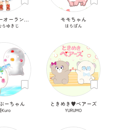
ジャッキーオーランタン
モモちゃん
むらゆきじ
はらぱん
ぶーちゃん
ときめき♥ベアーズ
姫Kuro
YURUMO