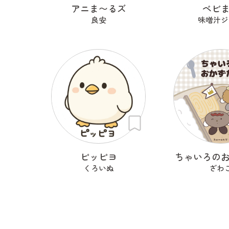
アニま〜るズ
ベビ
良安
味噌汁ジ
ピッピヨ
ちゃいろの
くろいぬ
ざわ