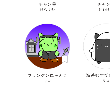
チャン星
チャ
けむけむ
けむけ
フランケンにゃんこ
海苔むすび
リコ
リコ