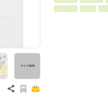
かっこいい
ゆるい
お
share