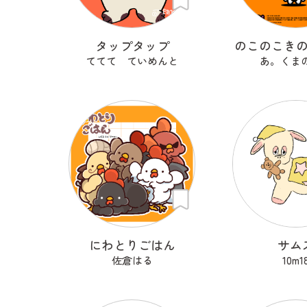
タップタップ
のこのこき
ててて ていめんと
あ。くま
にわとりごはん
サム
佐倉はる
10m1