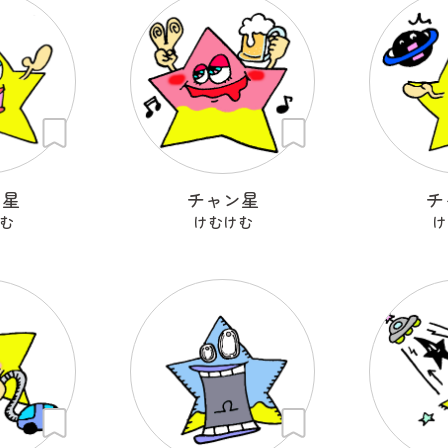
ン星
チャン星
チ
む
けむけむ
け