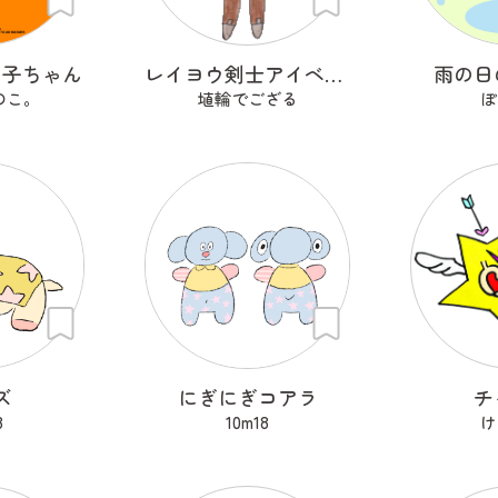
の子ちゃん
レイヨウ剣士アイベクサー
雨の日
のこ。
埴輪でござる
ぽ
ズ
にぎにぎコアラ
チ
8
10m18
け