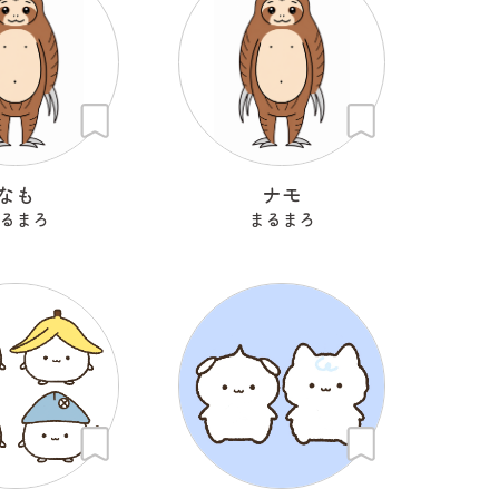
なも
ナモ
るまろ
まるまろ