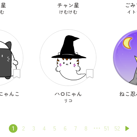
ン星
チャン星
ごみ
む
けむけむ
イト
にゃんこ
ハロにゃん
ねこ忍
リコ
1
2
3
4
5
6
7
8
51
52