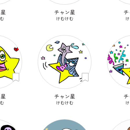
ン星
チャン星
チ
む
けむけむ
け
ン星
チャン星
チ
む
けむけむ
け