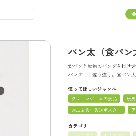
パン太（食パン
食パンと動物のパンダを掛け合
パンダ！！違う違う。食パン太
使ってほしいジャンル
クレーンゲームの景品
玩具
WEB広告・告知ポスター
ア
カテゴリー
おとこのこ
おんなのこ