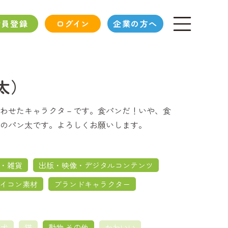
会員登録
ログイン
企業の方へ
太）
わせたキャラクタ－です。食パンだ！いや、食
のパン太です。よろしくお願いします。
・雑貨
出版・映像・デジタルコンテンツ
イコン素材
ブランドキャラクター
犬
猫
動物 その他
かわいい