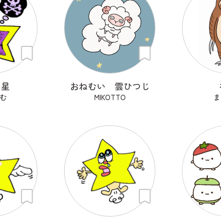
ン星
おねむい 雲ひつじ
む
MIKOTTO
ま