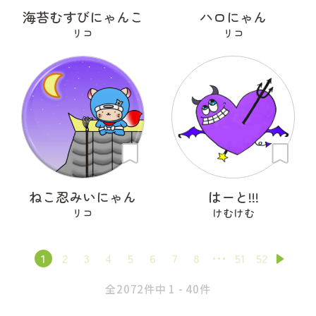
海苔むすびにゃんこ
ハロにゃん
リコ
リコ
ねこ忍みいにゃん
はーと!!!
リコ
けむけむ
1
2
3
4
5
6
7
8
51
52
全2072件中 1 - 40件