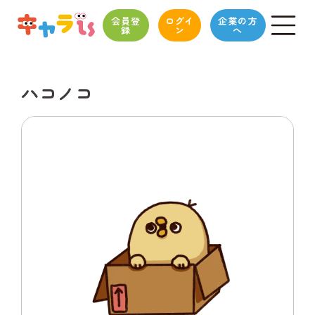
会員登
ログイ
企業の方
録
ン
へ
ハコノコ