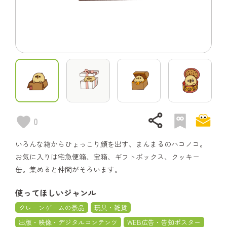
share
0
いろんな箱からひょっこり顔を出す、まんまるのハコノコ。
お気に入りは宅急便箱、宝箱、ギフトボックス、クッキー
缶。集めると仲間がそろいます。
使ってほしいジャンル
クレーンゲームの景品
玩具・雑貨
出版・映像・デジタルコンテンツ
WEB広告・告知ポスター