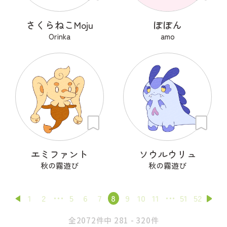
さくらねこMoju
ぽぽん
Orinka
amo
エミファント
ソウルウリュ
秋の霧遊び
秋の霧遊び
1
2
5
6
7
8
9
10
11
51
52
全2072件中 281 - 320件