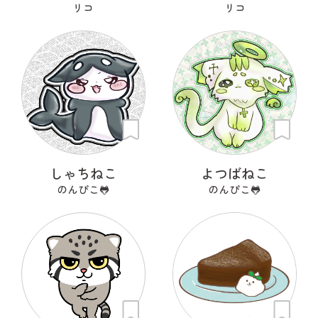
リコ
リコ
しゃちねこ
よつばねこ
のんぴこ🐸
のんぴこ🐸