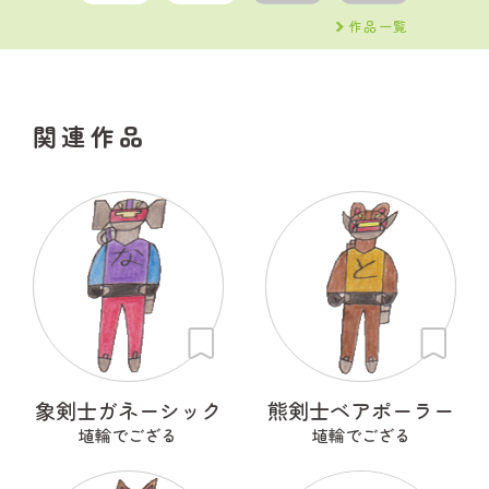
作品一覧
関連作品
象剣士ガネーシック
熊剣士ベアポーラー
埴輪でござる
埴輪でござる