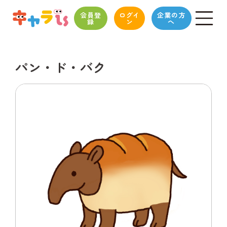
会員登
ログイ
企業の方
録
ン
へ
パン・ド・バク