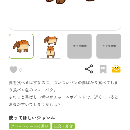
share
0
夢を食べるはずなのに、ついついパンの夢ばかり食べてしま
う食パン色のマレーバク。
ふわっと香ばしい背中がチャームポイントで、近くにいると
お腹がすいてしまうかも…？
使ってほしいジャンル
クレーンゲームの景品
玩具・雑貨