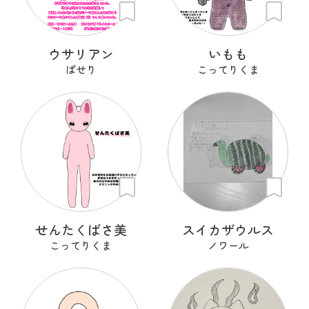
ウサリアン
いもも
ぱせり
こってりくま
せんたくばさ美
スイカザウルス
こってりくま
ノワール