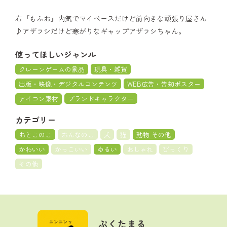
右『もふお』内気でマイペースだけど前向きな頑張り屋さん
♪アザラシだけど寒がりなギャップアザラシちゃん。
使ってほしいジャンル
クレーンゲームの景品
玩具・雑貨
出版・映像・デジタルコンテンツ
WEB広告・告知ポスター
アイコン素材
ブランドキャラクター
カテゴリー
おとこのこ
おんなのこ
犬
猫
動物 その他
かわいい
かっこいい
ゆるい
おしゃれ
びっくり
その他
ぷくたまる