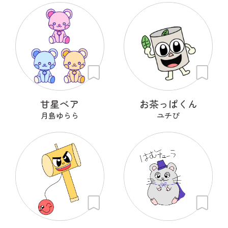
甘星ベア
お茶っぱくん
月島ゆらら
ユチぴ