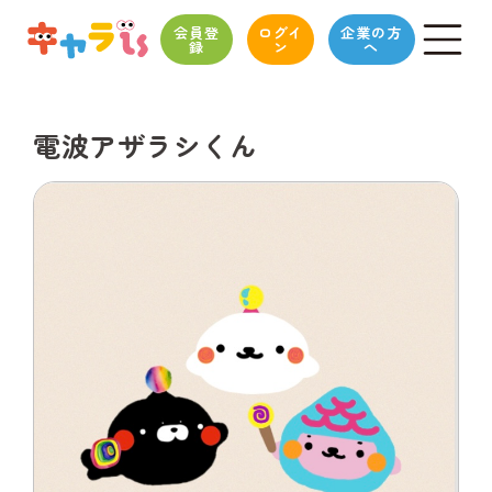
会員登
ログイ
企業の方
録
ン
へ
電波アザラシくん