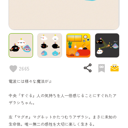
share
2665
電波には様々な魔法が♫
中央「すぐる』人の気持ちを人一倍感じることにすぐれたア
ザラシちゃん。
左『マグオ』マグネットかたつむりアザラシ。まさに未知の
生命体。唯一無二の感性を大切に楽しく生きる。