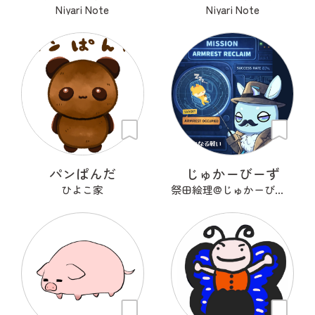
Niyari Note
Niyari Note
パンぱんだ
じゅかーびーず
ひよこ家
祭田絵理@じゅかーびーず