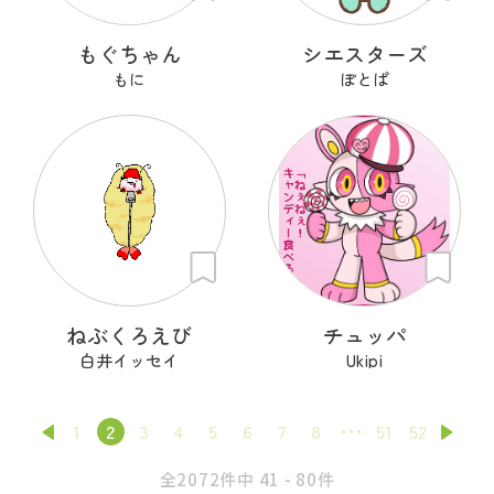
もぐちゃん
シエスターズ
もに
ぽとぱ
ねぶくろえび
チュッパ
白井イッセイ
Ukipi
1
2
3
4
5
6
7
8
51
52
全2072件中 41 - 80件