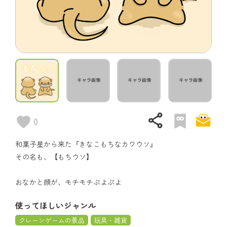
share
0
和菓子星から来た『きなこもちなカワウソ』
その名も、【もちウソ】
おなかと顔が、モチモチぷよぷよ
使ってほしいジャンル
クレーンゲームの景品
玩具・雑貨