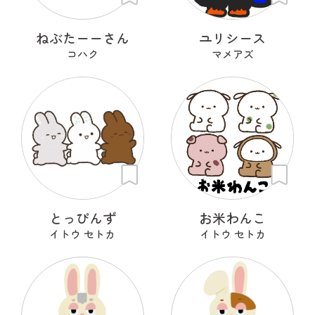
ねぶたーーさん
ユリシース
コハク
マメアズ
とっぴんず
お米わんこ
イトウ セトカ
イトウ セトカ