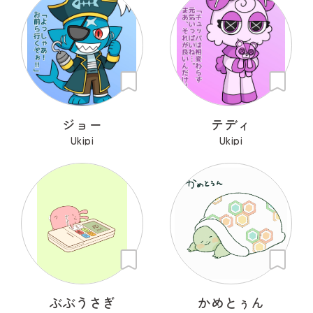
ジョー
テディ
Ukipi
Ukipi
ぶぶうさぎ
かめとぅん