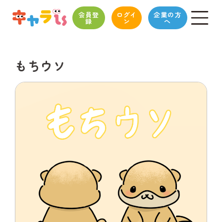
会員登
ログイ
企業の方
録
ン
へ
もちウソ