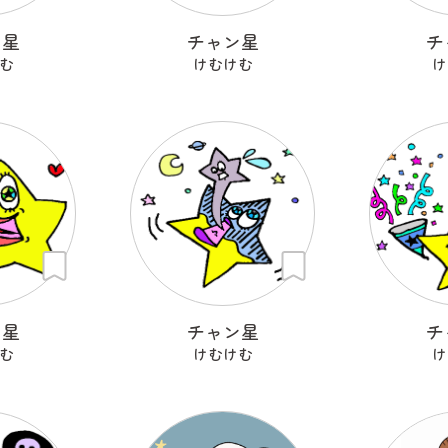
ン星
チャン星
チ
む
けむけむ
け
ン星
チャン星
チ
む
けむけむ
け