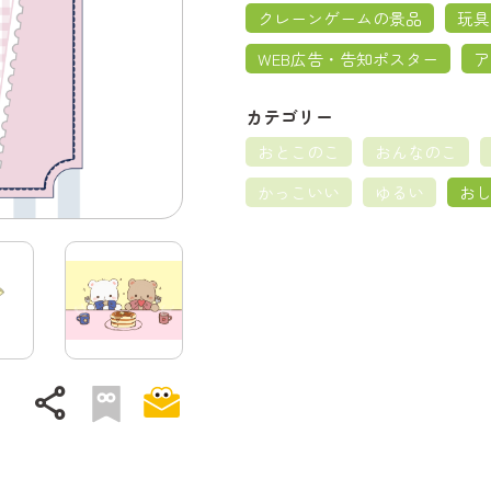
クレーンゲームの景品
玩具
WEB広告・告知ポスター
ア
カテゴリー
おとこのこ
おんなのこ
かっこいい
ゆるい
お
share