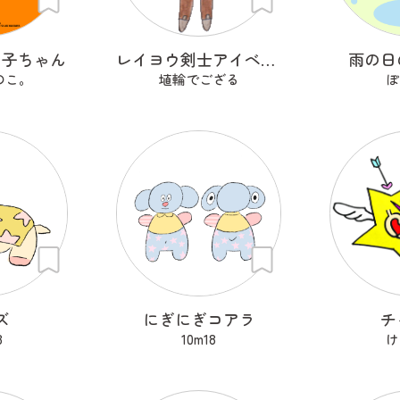
の子ちゃん
レイヨウ剣士アイベクサー
雨の日
のこ。
埴輪でござる
ぽ
ズ
にぎにぎコアラ
チ
8
10m18
け