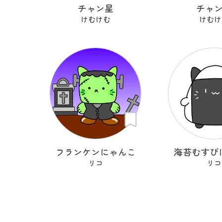
チャン星
チャ
けむけむ
けむけ
フランケンにゃんこ
海苔むすび
リコ
リコ