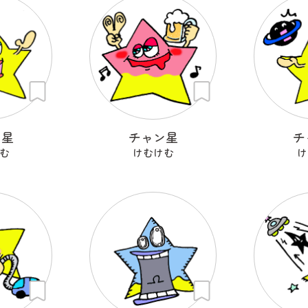
ン星
チャン星
チ
む
けむけむ
け