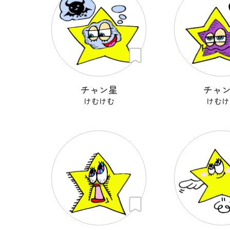
チャン星
チャ
けむけむ
けむけ