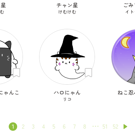
ン星
チャン星
ごみ
む
けむけむ
イト
にゃんこ
ハロにゃん
ねこ忍
リコ
1
2
3
4
5
6
7
8
51
52