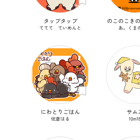
タップタップ
のこのこき
ててて ていめんと
あ。くま
にわとりごはん
サム
佐倉はる
10m1