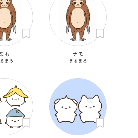
なも
ナモ
るまろ
まるまろ