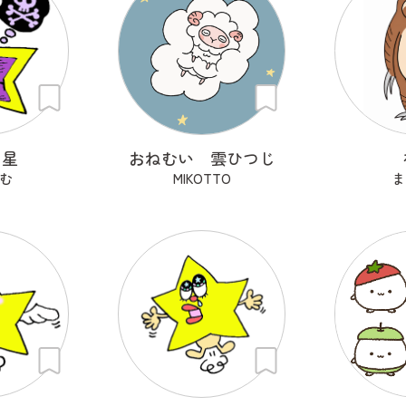
ン星
おねむい 雲ひつじ
む
MIKOTTO
ま