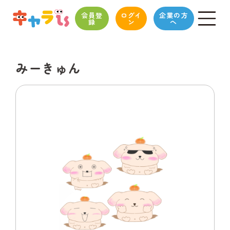
会員登
ログイ
企業の方
録
ン
へ
みーきゅん