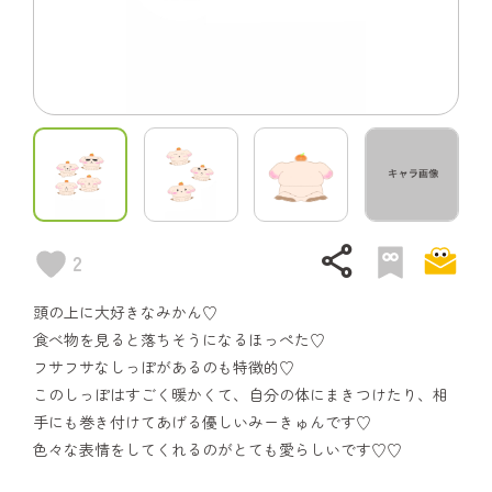
share
2
頭の上に大好きなみかん♡
食べ物を見ると落ちそうになるほっぺた♡
フサフサなしっぽがあるのも特徴的♡
このしっぽはすごく暖かくて、自分の体にまきつけたり、相
手にも巻き付けてあげる優しいみーきゅんです♡
色々な表情をしてくれるのがとても愛らしいです♡♡