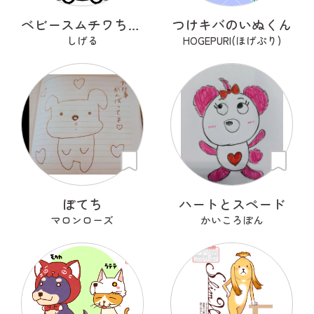
ベビースムチワちゃん
つけキバのいぬくん
しげる
HOGEPURI(ほげぷり)
ぽてち
ハートとスペード
マロンローズ
かいころぽん