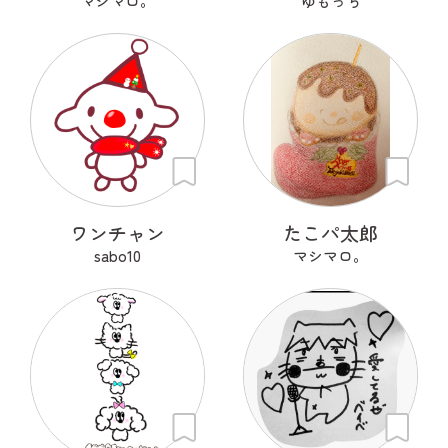
マシマロ。
ゆもっち
ワンチャン
たこパ太郎
sabo10
マシマロ。