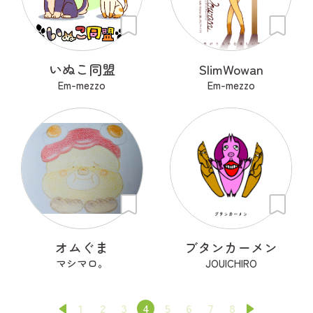
いぬこ同盟
SlimWowan
Em-mezzo
Em-mezzo
オムぐま
ブタンカーメン
マシマロ。
JOUICHIRO
1
2
3
4
5
6
7
8