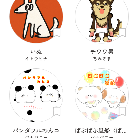
いぬ
チワワ男
イトウヒナ
ちみさま
パンダフルわんコ
ばぶばぶ風船〈ばぶばぶバルーン〉
バナバニー
バナバニー