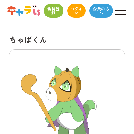
会員登
ログイ
企業の方
録
ン
へ
ちゃばくん