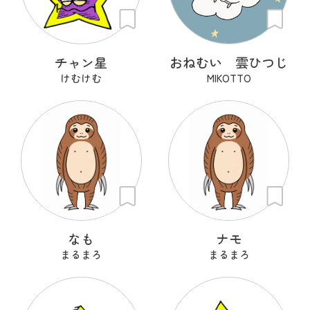
チャン星
おねむい 雲ひつじ
けむけむ
MIKOTTO
なも
ナモ
まるまろ
まるまろ