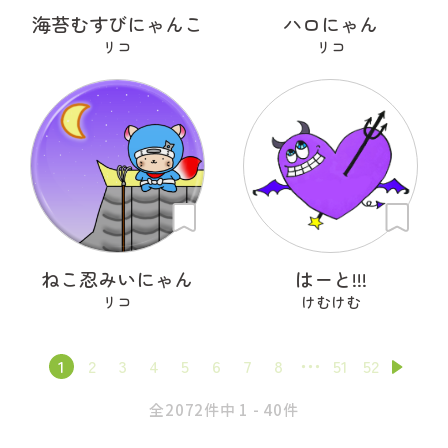
海苔むすびにゃんこ
ハロにゃん
リコ
リコ
ねこ忍みいにゃん
はーと!!!
リコ
けむけむ
1
2
3
4
5
6
7
8
51
52
全2072件中 1 - 40件