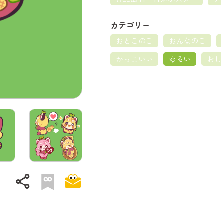
カテゴリー
おとこのこ
おんなのこ
かっこいい
ゆるい
お
share