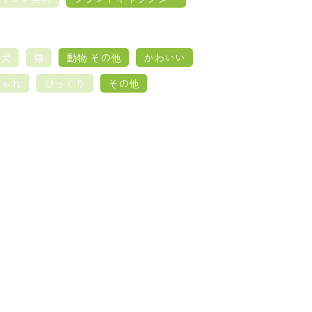
犬
猫
動物 その他
かわいい
しゃれ
びっくり
その他