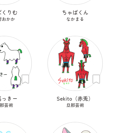
ばくりむ
ちゃばくん
村おかか
なかまる
馬っきー
Sekito（赤兎）
那芸術
旦那芸術