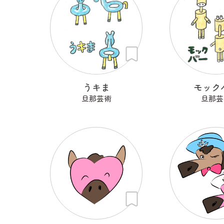
うキま
モック
旦那芸術
旦那芸