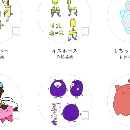
バー
イスホース
もちっ
術
旦那芸術
トガち