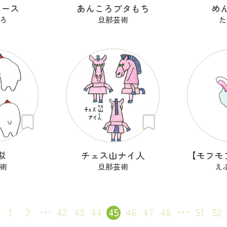
ホース
あんころブタもち
め
ろ
旦那芸術
た
似
チェス山ナイ人
術
旦那芸術
え
1
2
42
43
44
45
46
47
48
51
52