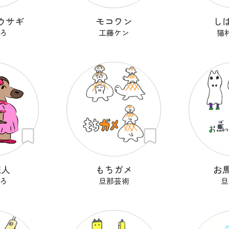
ウサギ
モコワン
し
ろ
工藤ケン
猫
恋人
もちガメ
お
ろ
旦那芸術
旦