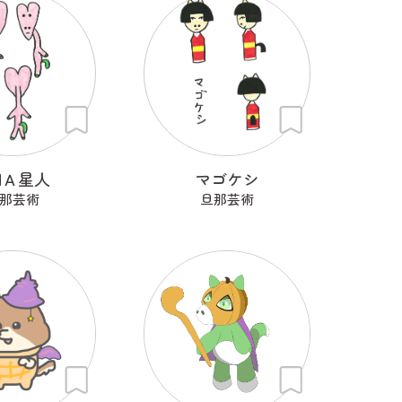
МＡ星人
マゴケシ
那芸術
旦那芸術