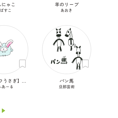
んにゃこ
羊のリープ
ばすこ
あおき
【モフモフうさぎ】らびぃ
パン馬
ふあーる
旦那芸術