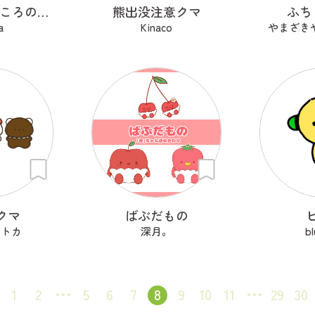
ぷかるん（こころの海を旅するエイ）
熊出没注意クマ
ふち
a
Kinaco
やまざきや
クマ
ばぶだもの
セトカ
深月。
b
1
2
5
6
7
8
9
10
11
29
30