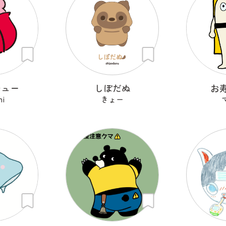
チュー
しぽだぬ
お
hi
きょー