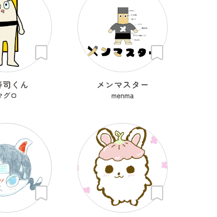
寿司くん
メンマスター
マグロ
menma