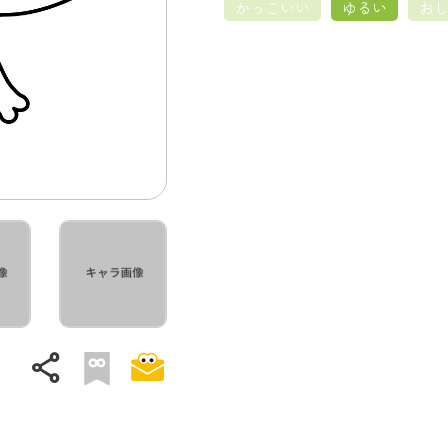
かっこいい
ゆるい
お
share