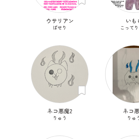
ウサリアン
いも
ぱせり
こってり
ネコ悪魔2
ネコ
りゅう
りゅ