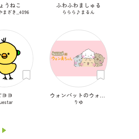
ょうねこ
ふわふわましゅる
まざき‗4096
ららら♪まるん
ピヨヨ
ウォンバットのウォン美ちゃん
luestar
りゆ