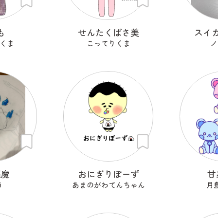
も
せんたくばさ美
スイ
くま
こってりくま
ノ
悪魔
おにぎりぼーず
甘
う
あまのがわてんちゃん
月