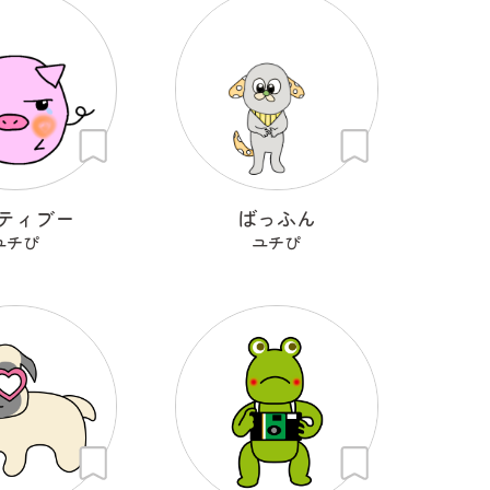
ティブー
ばっふん
ユチぴ
ユチぴ