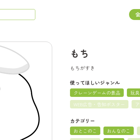
もち
もちがすき
使ってほしいジャンル
クレーンゲームの景品
玩具
WEB広告・告知ポスター
ア
カテゴリー
おとこのこ
おんなのこ