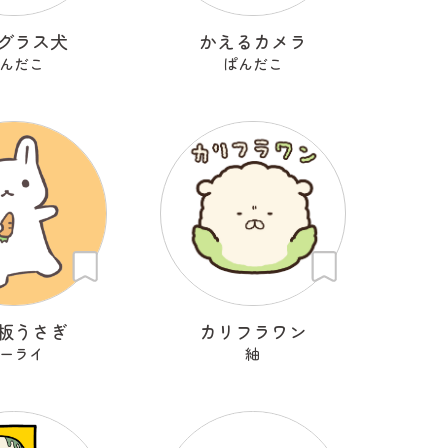
グラス犬
かえるカメラ
んだこ
ぱんだこ
板うさぎ
カリフラワン
ーライ
紬