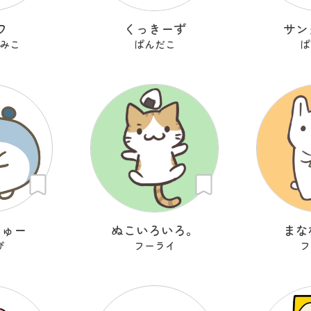
ワ
くっきーず
サン
みこ
ぱんだこ
ぱ
ちゅー
ぬこいろいろ。
まな
ぴ
フーライ
フ