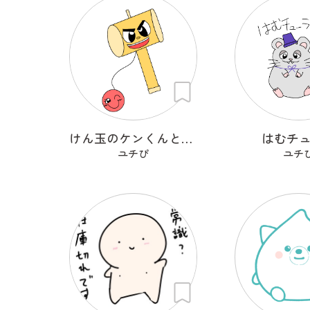
けん玉のケンくんとタマちゃん
はむチ
ユチぴ
ユチ