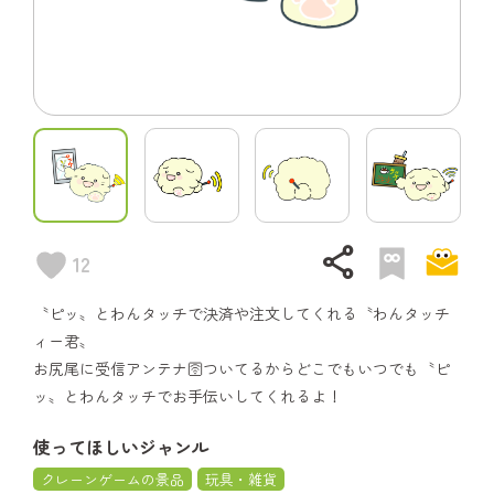
share
12
〝ピッ〟とわんタッチで決済や注文してくれる〝わんタッチ
ィー君〟
お尻尾に受信アンテナ🛜ついてるからどこでもいつでも〝ピ
ッ〟とわんタッチでお手伝いしてくれるよ！
使ってほしいジャンル
クレーンゲームの景品
玩具・雑貨