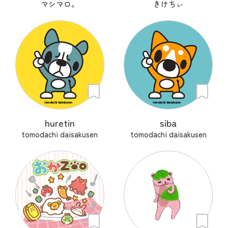
マシマロ。
きけちぃ
huretin
siba
tomodachi daisakusen
tomodachi daisakusen