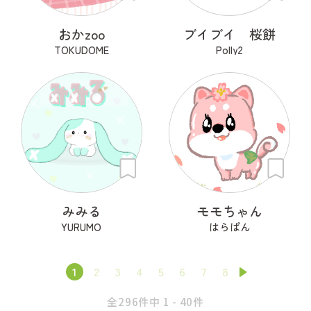
おかzoo
ブイブイ 桜餅
TOKUDOME
Polly2
みみる
モモちゃん
YURUMO
はらぱん
1
2
3
4
5
6
7
8
全296件中 1 - 40件