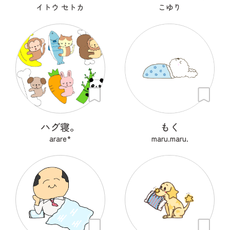
イトウ セトカ
こゆり
ハグ寝。
もく
arare*
maru.maru.