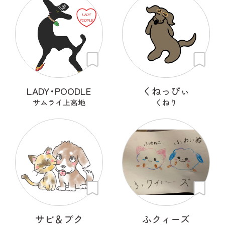
LADY･POODLE
くねっぴぃ
サムライ上高地
くねり
サビ＆プク
ふクィーズ