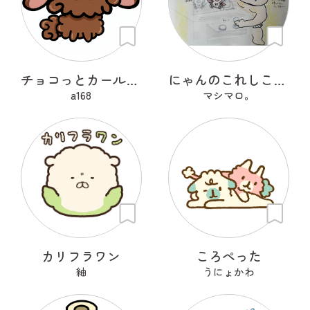
チョコっとカールちゃん
にゃんのこれしこ ある日の夢 Ｎo.1
a168
マシマロ。
カリフラワン
ころぺった
紬
うにょかわ