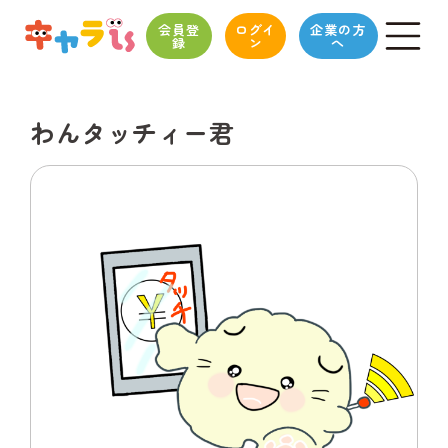
会員登
ログイ
企業の方
録
ン
へ
わんタッチィー君