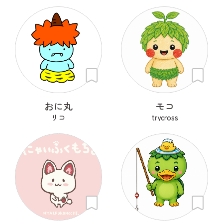
おに丸
モコ
リコ
trycross