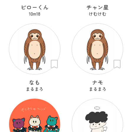
ピローくん
チャン星
10m18
けむけむ
なも
ナモ
まるまろ
まるまろ