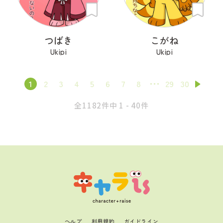
つばき
こがね
Ukipi
Ukipi
1
2
3
4
5
6
7
8
29
30
全1182件中 1 - 40件
ヘルプ
利用規約
ガイドライン