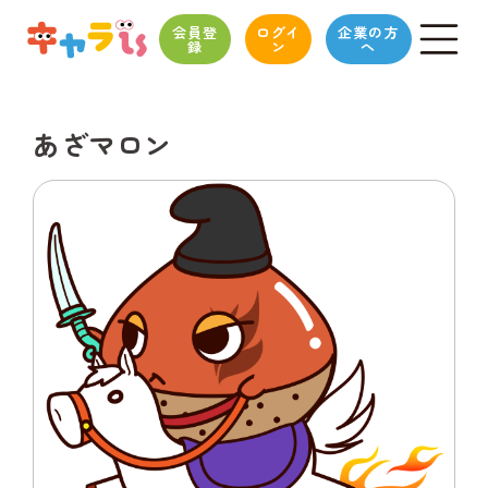
会員登
ログイ
企業の方
録
ン
へ
あざマロン