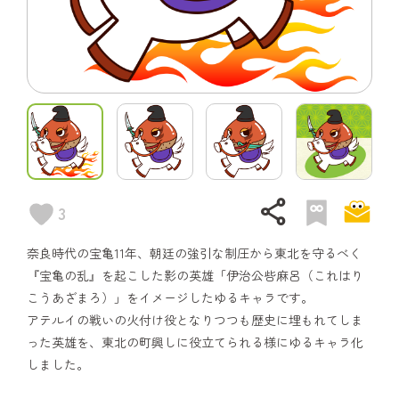
share
3
奈良時代の宝亀11年、朝廷の強引な制圧から東北を守るべく
『宝亀の乱』を起こした影の英雄「伊治公呰麻呂（これはり
こうあざまろ）」をイメージしたゆるキャラです。
アテルイの戦いの火付け役となりつつも歴史に埋もれてしま
った英雄を、東北の町興しに役立てられる様にゆるキャラ化
しました。