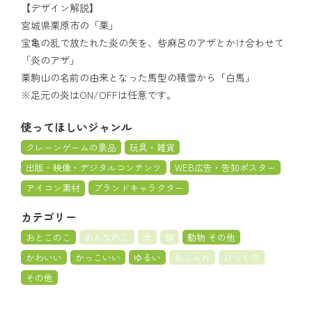
【デザイン解説】
宮城県栗原市の「栗」
宝亀の乱で放たれた炎の矢を、呰麻呂のアザとかけ合わせて
「炎のアザ」
栗駒山の名前の由来となった馬型の積雪から「白馬」
※足元の炎はON/OFFは任意です。
使ってほしいジャンル
クレーンゲームの景品
玩具・雑貨
出版・映像・デジタルコンテンツ
WEB広告・告知ポスター
アイコン素材
ブランドキャラクター
カテゴリー
おとこのこ
おんなのこ
犬
猫
動物 その他
かわいい
かっこいい
ゆるい
おしゃれ
びっくり
その他