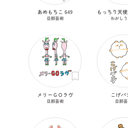
あめもちこ 649
旦那芸術
わがしう
メリーＧＯラヴ
こげパ
旦那芸術
旦那芸