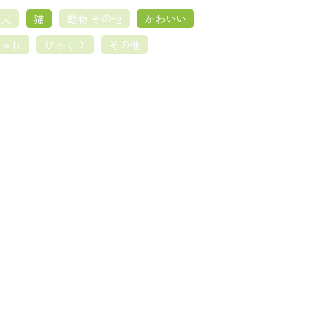
犬
猫
動物 その他
かわいい
しゃれ
びっくり
その他