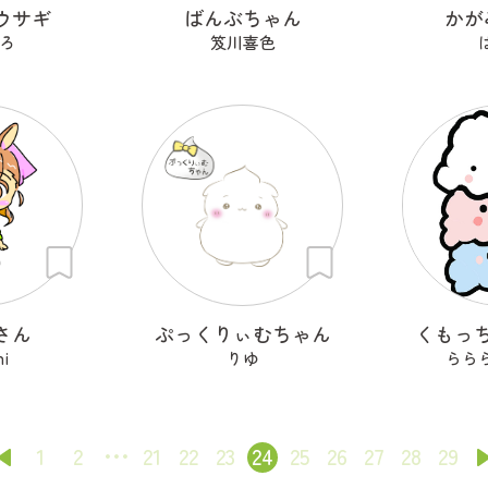
ウサギ
ばんぶちゃん
かが
ろ
笈川喜色
さん
ぷっくりぃむちゃん
くもっ
hi
りゆ
らら
1
2
21
22
23
24
25
26
27
28
29