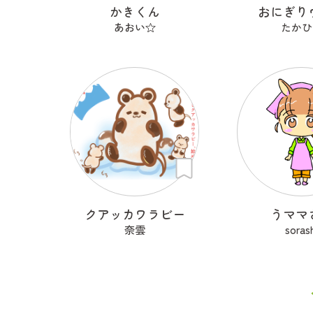
かきくん
おにぎり
あおい☆
たかひ
クアッカワラビー
うママ
奈雲
soras