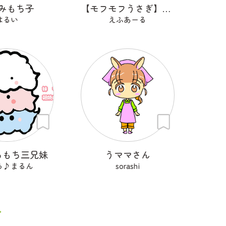
みもち子
【モフモフうさぎ】らびぃ
はるい
えふあーる
ちもち三兄妹
うママさん
ら♪まるん
sorashi