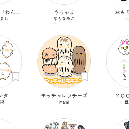
もっちり天使「わんも」
うちゃま
おも
まし
なもなあこ
s
ンダ
モッチャレラチーズ
ＭＯ
術
mami
旦