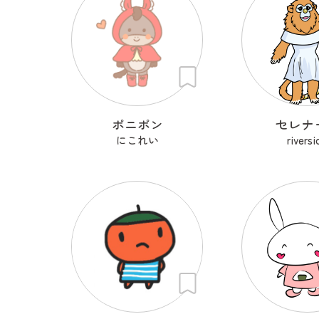
ポニポン
セレナー
にこれい
riversi