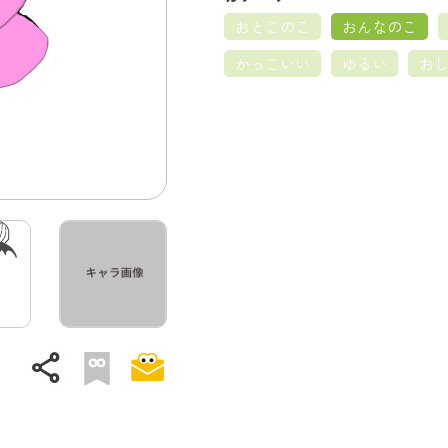
おとこのこ
おんなのこ
かっこいい
ゆるい
お
share