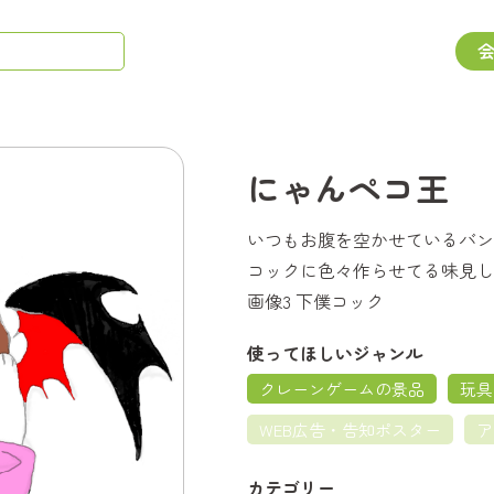
にゃんペコ王
いつもお腹を空かせているバン
コックに色々作らせてる味見し
画像3 下僕コック
使ってほしいジャンル
クレーンゲームの景品
玩具
WEB広告・告知ポスター
ア
カテゴリー