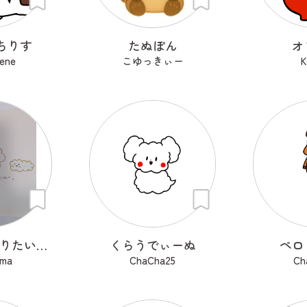
ちりす
たぬぽん
オ
ene
こゆっきぃー
K
ほどほどになりたいもくもくちゃん。
くらうでぃーぬ
ペロ
ma
ChaCha25
Ch