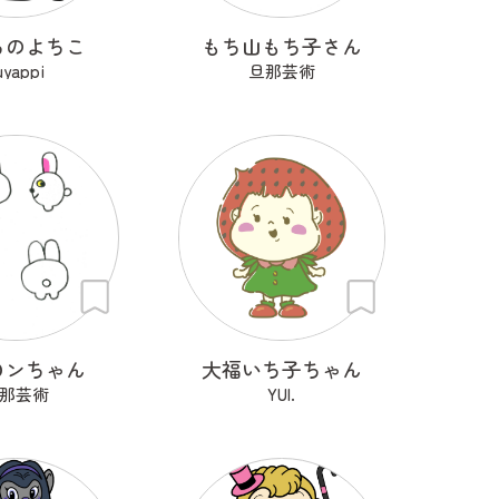
ちのよちこ
もち山もち子さん
uyappi
旦那芸術
Ｏンちゃん
大福いち子ちゃん
那芸術
YUI.