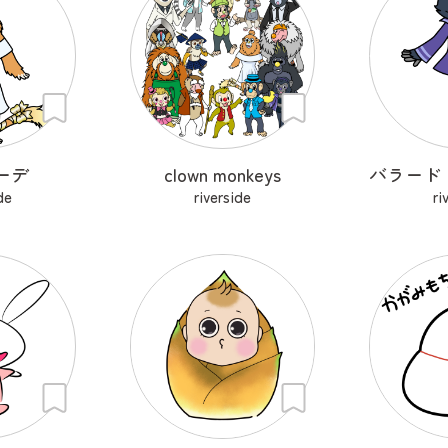
デ
clown monkeys
de
riverside
ri