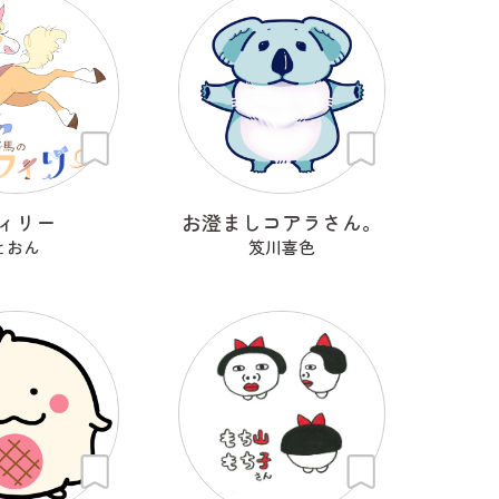
ィリー
お澄ましコアラさん。
とおん
笈川喜色