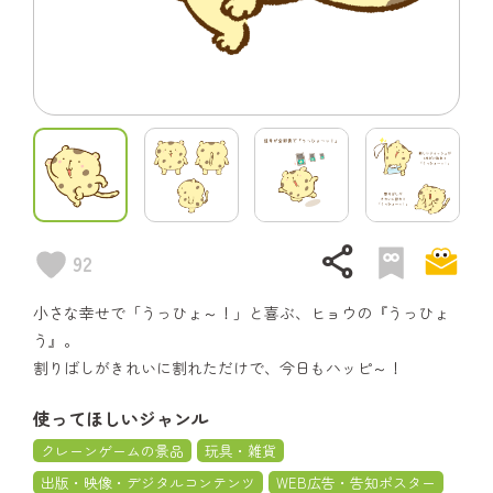
share
92
小さな幸せで「うっひょ～！」と喜ぶ、ヒョウの『うっひょ
う』。
割りばしがきれいに割れただけで、今日もハッピ～！
使ってほしいジャンル
クレーンゲームの景品
玩具・雑貨
出版・映像・デジタルコンテンツ
WEB広告・告知ポスター