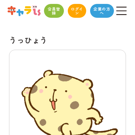
会員登
ログイ
企業の方
録
ン
へ
うっひょう