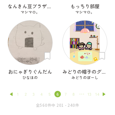
なんきん豆ブラザーズ ＮナンＫキンちゃん
もっちり部屋
マシマロ。
マシマロ。
おにゃぎりぐんだん
みどりの帽子のグリンくん
ひなほの
みどりのぼーし
1
2
3
4
5
6
7
8
13
14
全560件中 201 - 240件