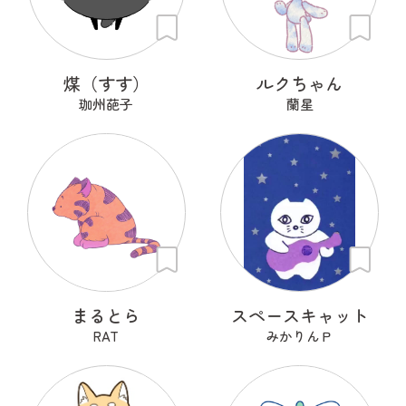
煤（すす）
ルクちゃん
珈州葩子
蘭星
まるとら
スペースキャット
RAT
みかりんＰ