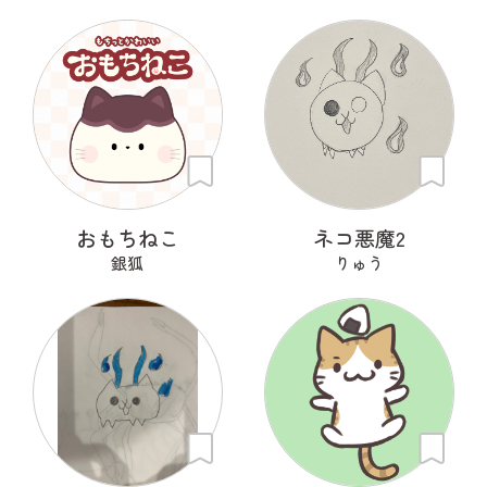
おもちねこ
ネコ悪魔2
銀狐
りゅう