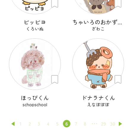
ピッピヨ
ちゃいろのおかずたち
くろいぬ
ざわこ
ほっぴくん
ドナラナくん
schopschool
えなぼぼぼ
1
2
3
4
5
6
7
8
29
30