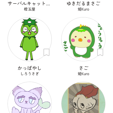
サーバルキャット課長
ゆきだるまさご
橙玉屋
姫Kuro
かっぱやし
さご
しろうさぎ
姫Kuro