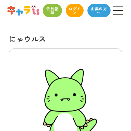
会員登
ログイ
企業の方
録
ン
へ
にゃウルス