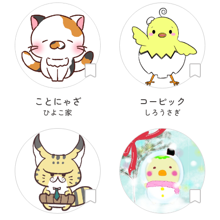
ことにゃざ
コーピック
ひよこ家
しろうさぎ