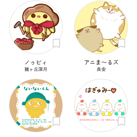
ノゥピィ
アニま〜るズ
雛ヶ丘深月
良安