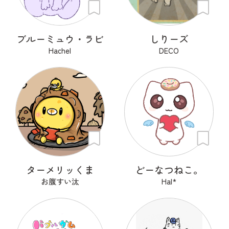
ブルーミュウ・ラビ
しりーズ
Hachel
DECO
ターメリッくま
どーなつねこ。
お腹すい汰
Hal*