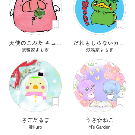
天使のこぶた キューピッグ
だれもしらないカッパちゃん
蚊鳴家よもぎ
蚊鳴家よもぎ
さごだるま
うさ‪☆ねこ
姫Kuro
M's Garden