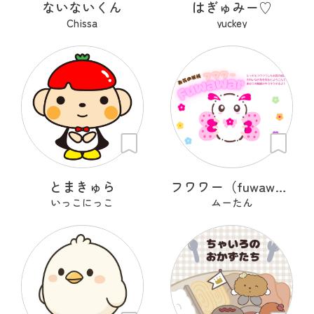
ないないくん
はぎゅみー♡
Chissa
yuckey
とまきゅら
フワワー（fuwawar）
いっこにっこ
ムーたん