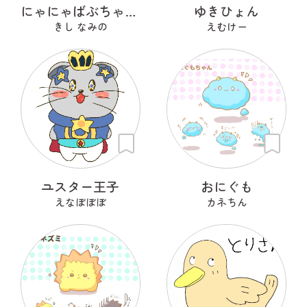
にゃにゃばぶちゃんず
ゆきひょん
きし なみの
えむけー
ユスター王子
おにぐも
えなぼぼぼ
カネちん