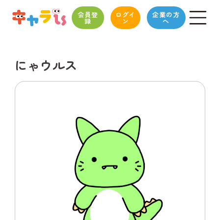
会員登
ログイ
企業の方
録
ン
へ
にゃウルス