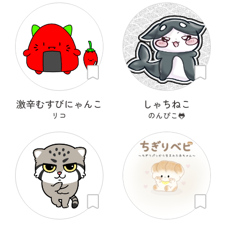
激辛むすびにゃんこ
しゃちねこ
リコ
のんぴこ🐸