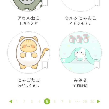
アウルねこ
ミルクにゃんこ
しろうさぎ
イトウ セトカ
にゃごたま
みみる
わがしうまし
YURUMO
1
2
3
4
5
6
7
8
29
30