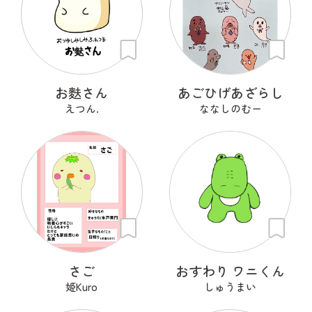
お麩さん
あごひげあざらし
えつん.
ななしのむー
さご
おすわり ワニくん
姫Kuro
しゅうまい