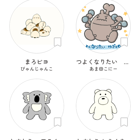
まろピヨ
つよくなりたい かぶとむし
びゃんじゃんこ
あま田こにー