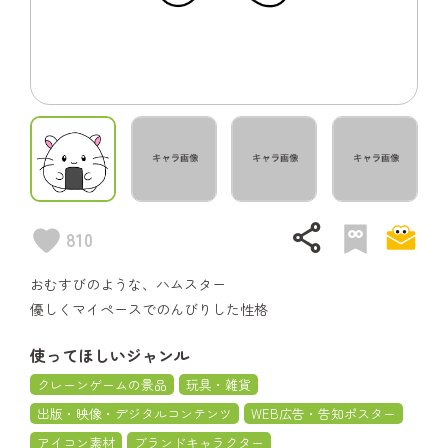
share
810
おむすびのような、ハムスター
優しくマイペースでのんびりした性格
使ってほしいジャンル
クレーンゲームの景品
玩具・雑貨
出版・映像・デジタルコンテンツ
WEB広告・告知ポスター
アイコン素材
ブランドキャラクター