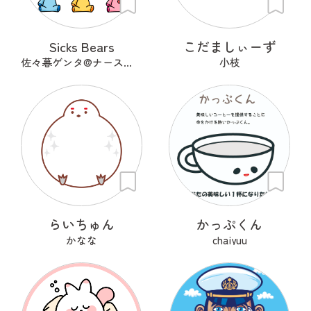
Sicks Bears
こだましぃーず
佐々暮ゲンタ@ナース兼描き
小枝
らいちゅん
かっぷくん
かなな
chaiyuu