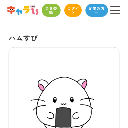
会員登
ログイ
企業の方
録
ン
へ
ハムすび