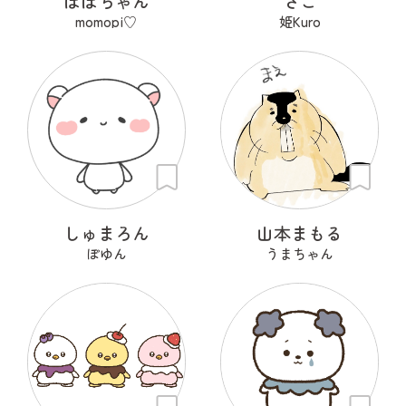
ぽぽちゃん
さご
momopi♡
姫Kuro
しゅまろん
山本まもる
ぽゆん
うまちゃん