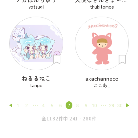
yotsugi
thukitomoe
ねるるねこ
akachanneco
tanpo
ここあ_
1
2
4
5
6
7
8
9
10
29
30
全1182件中 241 - 280件