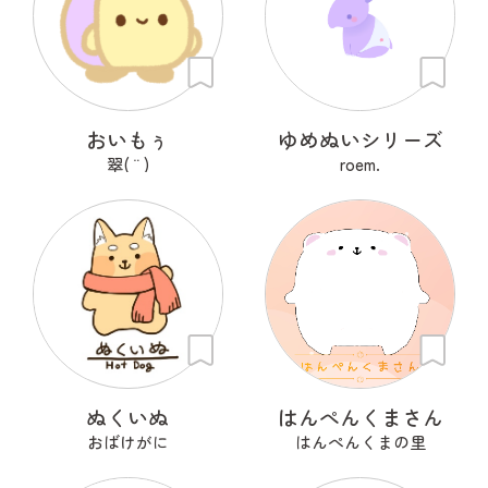
おいもぅ
ゆめぬいシリーズ
翠( ¨̮ )
roem.
ぬくいぬ
はんぺんくまさん
おばけがに
はんぺんくまの里