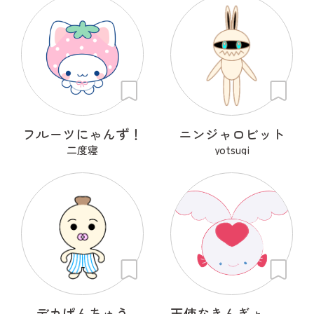
フルーツにゃんず！
ニンジャロビット
二度寝
yotsugi
デカぱんちゅう
天使なきんぎょ～ぷくぱたぷう