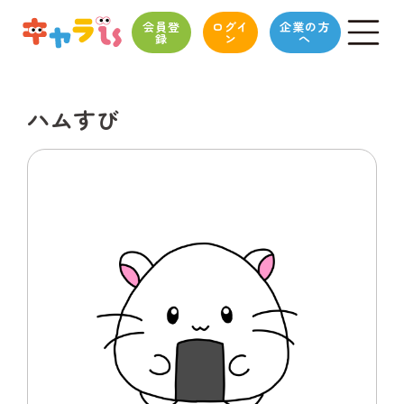
会員登
ログイ
企業の方
録
ン
へ
ハムすび