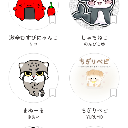
激辛むすびにゃんこ
しゃちねこ
リコ
のんぴこ🐸
まぬーる
ちぎりベビ
@あい
YURUMO