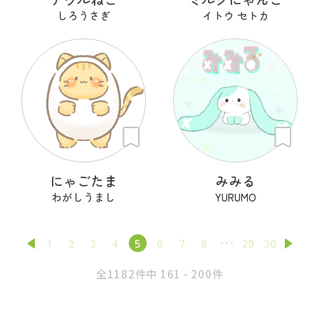
しろうさぎ
イトウ セトカ
にゃごたま
みみる
わがしうまし
YURUMO
1
2
3
4
5
6
7
8
29
30
全1182件中 161 - 200件