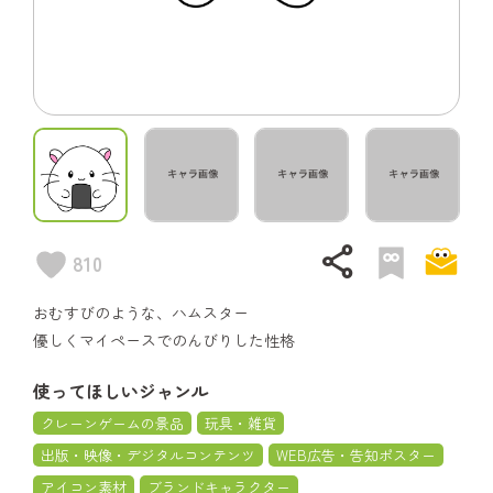
share
810
おむすびのような、ハムスター
優しくマイペースでのんびりした性格
使ってほしいジャンル
クレーンゲームの景品
玩具・雑貨
出版・映像・デジタルコンテンツ
WEB広告・告知ポスター
アイコン素材
ブランドキャラクター