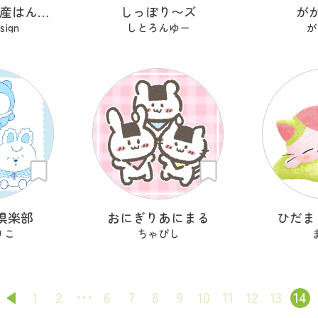
さみしがりや産はんちゃん
しっぽり〜ズ
が
sign
しとろんゆー
が
倶楽部
おにぎりあにまる
ひだま
りこ
ちゃぴし
1
2
6
7
8
9
10
11
12
13
14