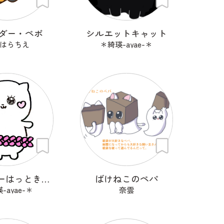
ダー・ペポ
シルエットキャット
はらちえ
＊綺瑛-ayae-＊
しゃんぷーはっときゃっと
ばけねこのペパ
-ayae-＊
奈雲