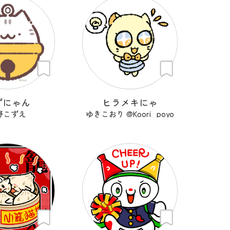
ずにゃん
ヒラメキにゃ
野こずえ
ゆきこおり @Koori_poyo