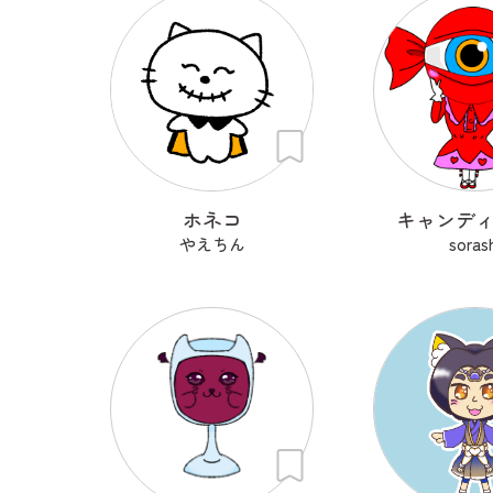
ホネコ
キャンデ
やえちん
soras