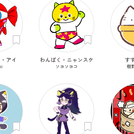
ィ・アイ
わんぱく・ニャンスケ
す
hi
ソヨソヨコ
樹