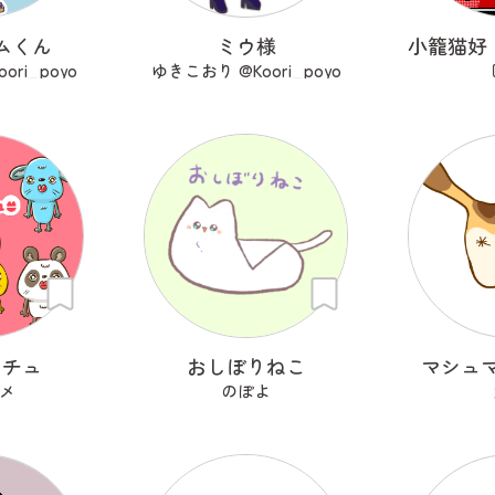
ムくん
ミウ様
ri_poyo
ゆきこおり @Koori_poyo
ッチュ
おしぼりねこ
マシュ
メ
のぽよ