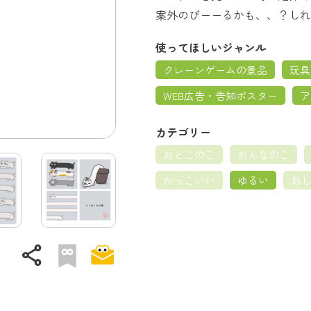
案外のびーーるかも、、？しれ
使ってほしいジャンル
クレーンゲームの景品
玩具
WEB広告・告知ポスター
ア
カテゴリー
おとこのこ
おんなのこ
かっこいい
ゆるい
お
share