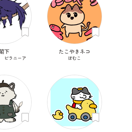
閣下
たこやきネコ
 ピラニーア
ぽむこ