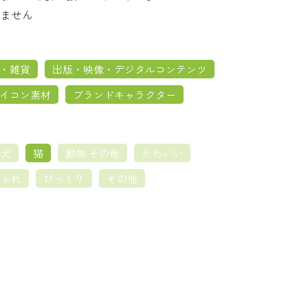
ません
・雑貨
出版・映像・デジタルコンテンツ
イコン素材
ブランドキャラクター
犬
猫
動物 その他
かわいい
しゃれ
びっくり
その他