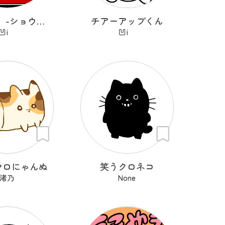
小籠猫好 -ショウロンニャンハオ-
チアーアップくん
凹i
凹i
マロにゃんぬ
笑うクロネコ
渚乃
None