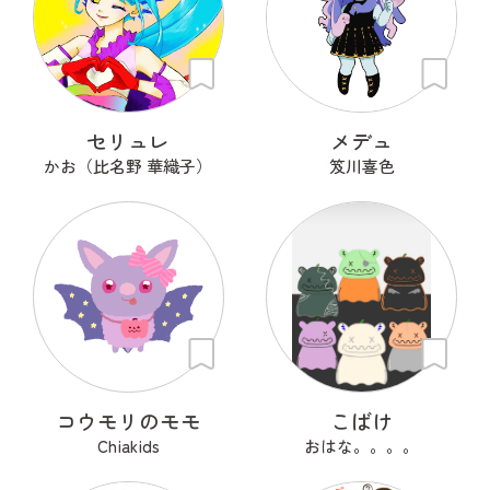
セリュレ
メデュ
かお（比名野 華織子）
笈川喜色
コウモリのモモ
こばけ
Chiakids
おはな。。。。