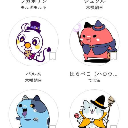
フカボリン
シュクル
モルダモルキ
木咲朝日
バルム
はらべこ（ハロウィン衣装）
木咲朝日
でぼぉ