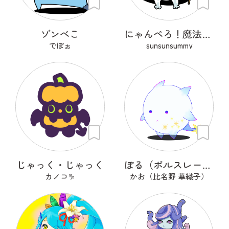
ゾンべこ
にゃんぺろ！魔法使いっ
でぼぉ
sunsunsummy
じゃっく・じゃっく
ぽる（ポルスレーヌ）
カノコ♑
かお（比名野 華織子）