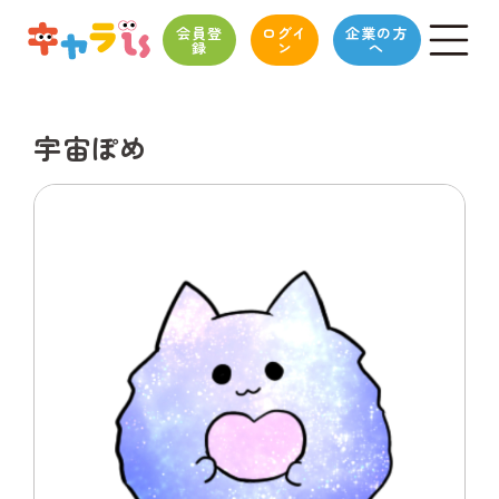
会員登
ログイ
企業の方
録
ン
へ
宇宙ぽめ