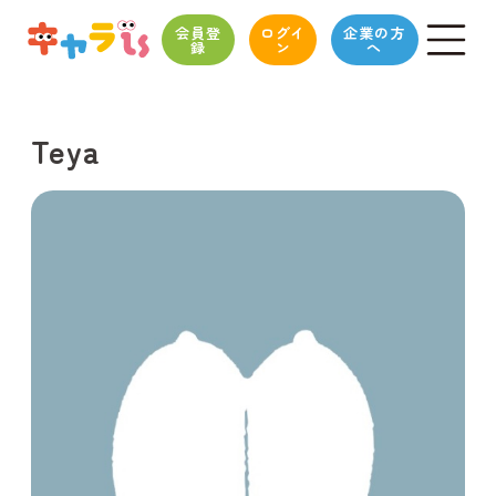
会員登
ログイ
企業の方
録
ン
へ
Teya