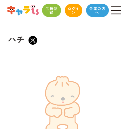
会員登
ログイ
企業の方
録
ン
へ
ハチ