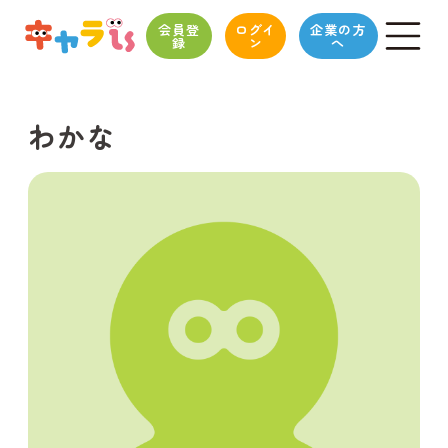
会員登
ログイ
企業の方
録
ン
へ
わかな