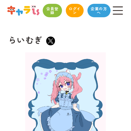
会員登
ログイ
企業の方
録
ン
へ
らいむぎ