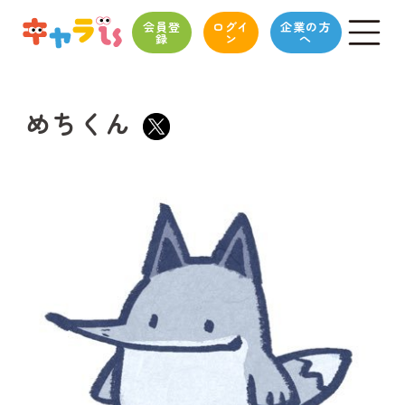
会員登
ログイ
企業の方
録
ン
へ
めちくん