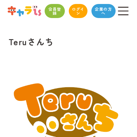
会員登
ログイ
企業の方
録
ン
へ
Teruさんち