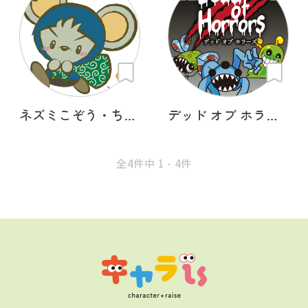
ネズミこぞう・ちゅうべえ
デッド オブ ホラーズ
全4件中 1 - 4件