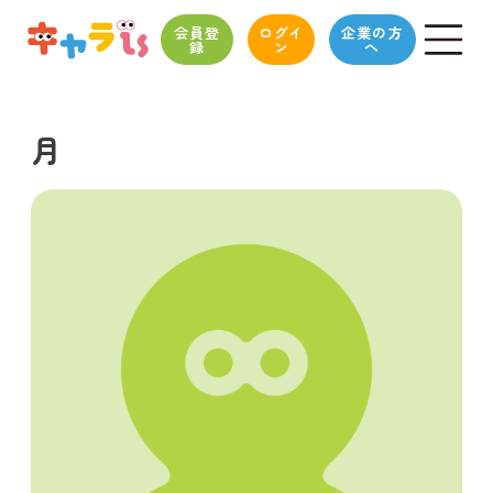
会員登
ログイ
企業の方
録
ン
へ
月