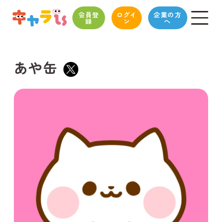
会員登
ログイ
企業の方
録
ン
へ
あや缶