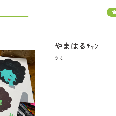
やまはるﾁｬﾝ
̳ට ̫ ට ̳