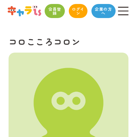
会員登
ログイ
企業の方
録
ン
へ
コロこころコロン