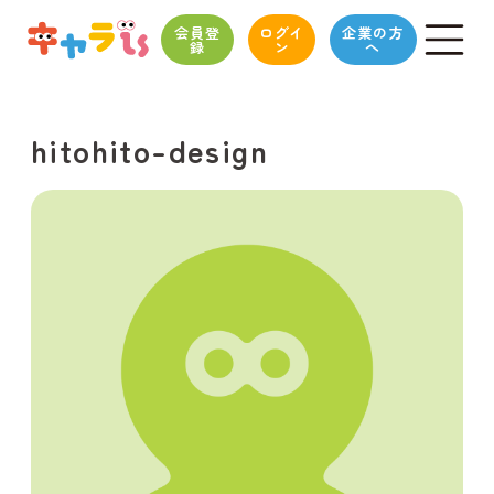
会員登
ログイ
企業の方
録
ン
へ
hitohito-design