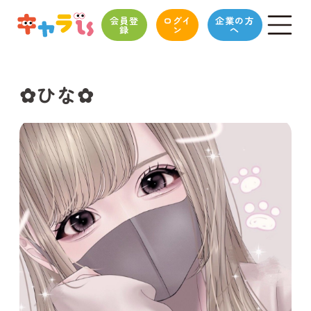
会員登
ログイ
企業の方
録
ン
へ
✿ひな✿