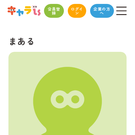
会員登
ログイ
企業の方
録
ン
へ
まある