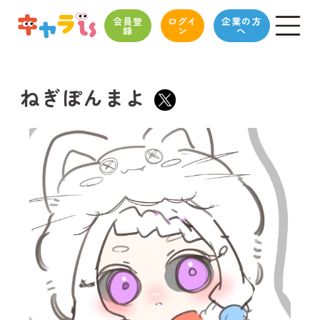
会員登
ログイ
企業の方
録
ン
へ
ねぎぽんまよ