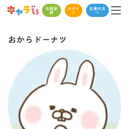
会員登
ログイ
企業の方
録
ン
へ
おからドーナツ