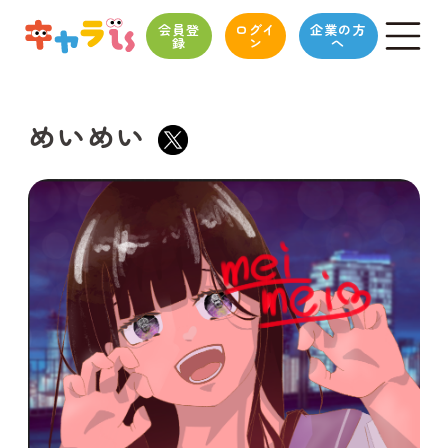
会員登
ログイ
企業の方
録
ン
へ
めいめい