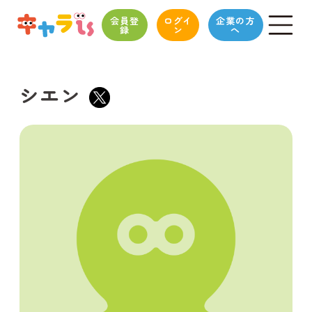
会員登
ログイ
企業の方
録
ン
へ
シエン