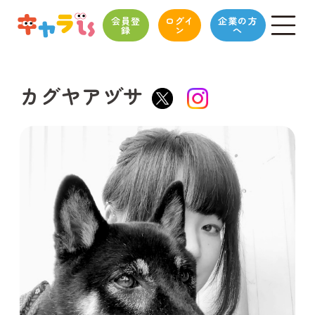
会員登
ログイ
企業の方
録
ン
へ
カグヤアヅサ