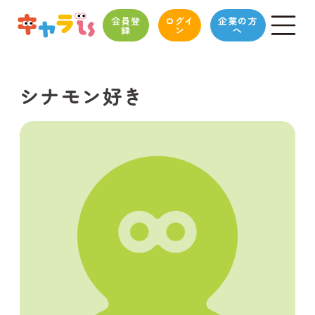
会員登
ログイ
企業の方
録
ン
へ
シナモン好き