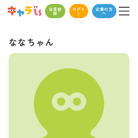
会員登
ログイ
企業の方
録
ン
へ
ななちゃん