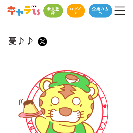
会員登
ログイ
企業の方
録
ン
へ
憂♪♪